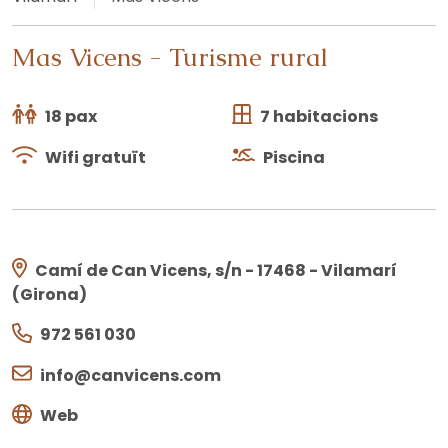
Mas Vicens
-
Turisme rural
18 pax
7 habitacions
Wifi gratuït
Piscina
Camí de Can Vicens, s/n - 17468 - Vilamarí
(Girona)
972 561 030
info@canvicens.com
Web