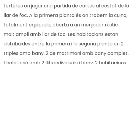
tertúlies on jugar una partida de cartes al costat de la
llar de foc. A la primera planta és on trobem la cuina,
totalment equipada, oberta a un menjador rústic
molt ampli amb llar de foc. Les habitacions estan
distribuïdes entre la primera i la segona planta en 2
triples amb bany, 2 de matrimoni amb bany complet,
1 habitació amb 2 llits individuals i bany, 2 habitacions
de matrimoni i un bany complet. Calefacció a tot el
conjunt i dues llars de foc. També disposa de wifi.
La zona exterior la forma un gran jardí de més de
2.000 m2 amb un gran porxo amb barbacoa equipat
amb una petita nevera, rentaplats i lavabo, on poder
dinar tots junts. Una piscina amb tanca, de 8 x 4 m