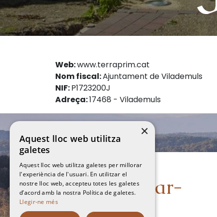
Web:
www.terraprim.cat
Nom fiscal:
Ajuntament de Vilademuls
NIF:
P1723200J
Adreça:
17468 - Vilademuls
×
Aquest lloc web utilitza
galetes
Aquest lloc web utilitza galetes per millorar
l'experiència de l'usuari. En utilitzar el
Vols visitar-
nostre lloc web, accepteu totes les galetes
d’acord amb la nostra Política de galetes.
Llegir-ne més
nos?