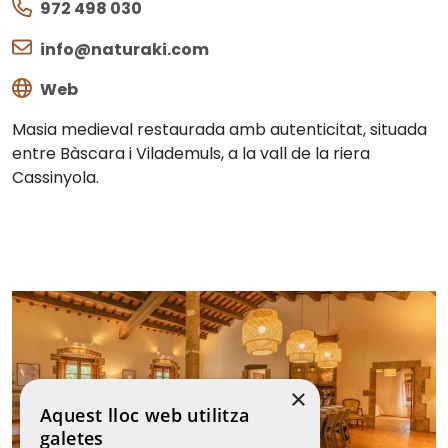
972 498 030
info@naturaki.com
Web
Masia medieval restaurada amb autenticitat, situada
entre Bàscara i Vilademuls, a la vall de la riera
Cassinyola.
×
Aquest lloc web utilitza
galetes