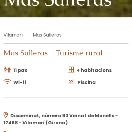
Vilamarí
Mas Salleras
Mas Salleras
-
Turisme rural
11 pax
4 habitacions
Wi-fi
Piscina
Disseminat, número 93 Veïnat de Monells -
17468 - Vilamarí (Girona)