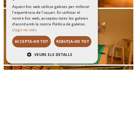
Aquest lloc web utilitza galetes per millorar
l'experiència de l'usuari. En utilitzar el
nostre lloc web, accepteu totes les galetes
d’acord amb la nostra Política de galetes.
Llegir-ne més
ACCEPTA-HO TOT
REBUTJA-HO TOT
VEURE ELS DETALLS
RENDIMENT
ORIENTACIÓ
FUNCIONALITAT
NO CLASSIFICADES
Rendiment
Orientació
Funcionalitat
No classificades