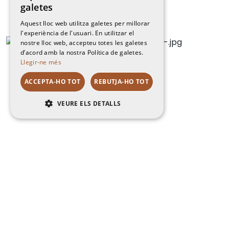
galetes
Aquest lloc web utilitza galetes per millorar
l'experiència de l'usuari. En utilitzar el
nostre lloc web, accepteu totes les galetes
d’acord amb la nostra Política de galetes.
Llegir-ne més
ACCEPTA-HO TOT
REBUTJA-HO TOT
VEURE ELS DETALLS
RENDIMENT
ORIENTACIÓ
FUNCIONALITAT
NO CLASSIFICADES
Rendiment
Orientació