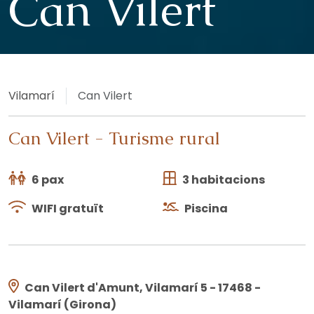
Can Vilert
Vilamarí
Can Vilert
Can Vilert
-
Turisme rural
6 pax
3 habitacions
WIFI gratuït
Piscina
Can Vilert d'Amunt, Vilamarí 5 - 17468 -
Vilamarí (Girona)