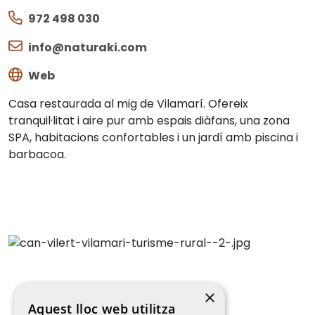
972 498 030
info@naturaki.com
Web
Casa restaurada al mig de Vilamarí. Ofereix
tranquil·litat i aire pur amb espais diàfans, una zona
SPA, habitacions confortables i un jardí amb piscina i
barbacoa.
×
Aquest lloc web utilitza