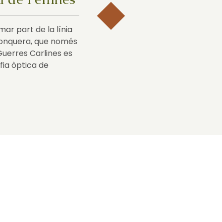
mar part de la línia
 Jonquera, que només
Guerres Carlines es
afia òptica de