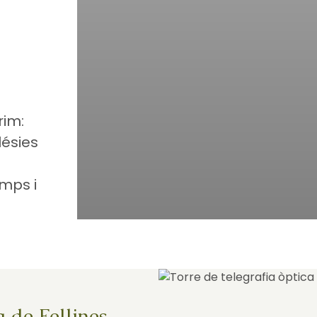
rim:
lésies
mps i
a de Fellines