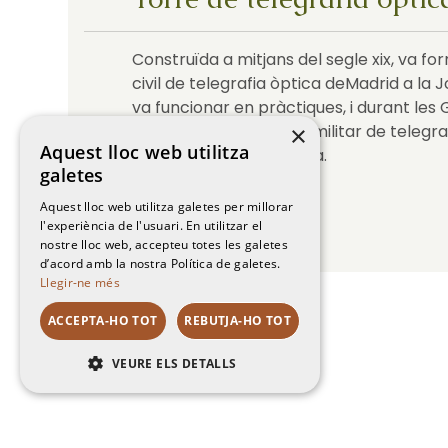
Construïda a mitjans del segle xix, va for
civil de telegrafia òptica deMadrid a la
va funcionar en pràctiques, i durant les 
va incorporar a la línia militar de telegr
×
Aquest lloc web utilitza
Barcelona a la Jonquera.
galetes
EXPLORAR
Aquest lloc web utilitza galetes per millorar
l'experiència de l'usuari. En utilitzar el
nostre lloc web, accepteu totes les galetes
d’acord amb la nostra Política de galetes.
Llegir-ne més
ACCEPTA-HO TOT
REBUTJA-HO TOT
VEURE ELS DETALLS
RENDIMENT
ORIENTACIÓ