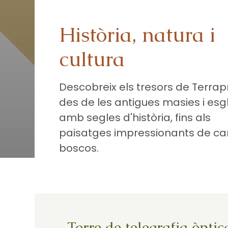
Història, natura i
cultura
Descobreix els tresors de Terrap
des de les antigues masies i esg
amb segles d'història, fins als
paisatges impressionants de ca
boscos.
Torre de telegrafia òptic