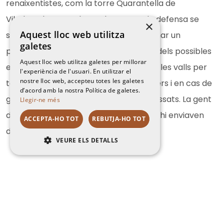
renaixentistes, com la torre Quarantella de
Vilademuls. Normalment les torres de defensa se
×
Aquest lloc web utilitza
solen trobar en llocs elevats per dominar un
galetes
panorama extens i defensar-se millor dels possibles
Aquest lloc web utilitza galetes per millorar
enemics; però també se n’edificaven a les valls per
l'experiència de l'usuari. En utilitzar el
nostre lloc web, accepteu totes les galetes
tenir més seguretat davant de bandolers i en cas de
d’acord amb la nostra Política de galetes.
guerres, tan freqüents en els segles passats. La gent
Llegir-ne més
diu que, més tard, rebia els senyals que hi enviaven
ACCEPTA-HO TOT
REBUTJA-HO TOT
des de la Torre Fellines.
VEURE ELS DETALLS
RENDIMENT
ORIENTACIÓ
FUNCIONALITAT
NO CLASSIFICADES