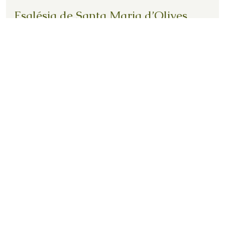
Església de Santa Maria d’Olives
El segle XII ja hi havia en aquest indret una
església que era la d’un priorat de canonges
augustinians fundat el 1197 amb el consentiment
del bisbe de Girona, Gausfred de Medinyà.
EXPLORAR
Masies i cases pairals d'Olives
Can Font, Can Genover i Can Lleal
EXPLORAR