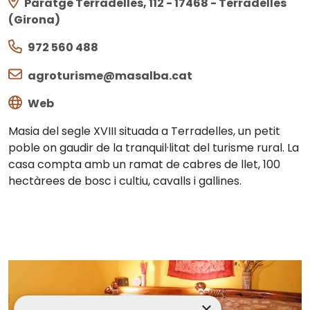
Paratge Terradelles, 112 - 17468 - Terradelles
(Girona)
972 560 488
agroturisme@masalba.cat
Web
Masia del segle XVIII situada a Terradelles, un petit
poble on gaudir de la tranquil·litat del turisme rural. La
casa compta amb un ramat de cabres de llet, 100
hectàrees de bosc i cultiu, cavalls i gallines.
×